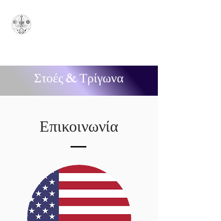
Κυρίαρχο Μεγάλο
Θυσιαστήριο του Ιονίου
-
SUPERUM
Στοές & Τρίγωνα
Επικοινωνία